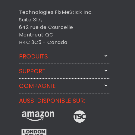
Technologies FixMeStick Inc.
Suite 317,
642 rue de Courcelle
Montreal, QC
H4C 3C5 - Canada
PRODUITS
SUPPORT
FixMeStick
StartMeStick
COMPAGNIE
Contactez-nous par courriel
BackMeUp
Support
AUSSI DISPONIBLE SUR:
À propos
CheckMeMessage
Contact
Commentaires des Clients