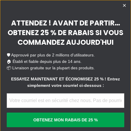
×
ATTENDEZ ! AVANT DE PARTIR…
QUESTIONS?
SUPPORT
COURRIEL
OBTENEZ 25 % DE RABAIS SI VOUS
COMMANDEZ AUJOURD'HUI
🛡️ Approuvé par plus de 2 millions d'utilisateurs.
🏠 Établi et fiable depuis plus de 14 ans.
📦 Livraison gratuite sur la plupart des produits.
ESSAYEZ MAINTENANT ET ÉCONOMISEZ 25 % ! Entrez
simplement votre courriel ci-dessous :
The New BackMeUp with FixMeStick ®
Remove Viruses and Back Up Your Clean Files in One
Easy Step
OBTENEZ MON RABAIS DE 25 %
ACHETER MAINTENANT