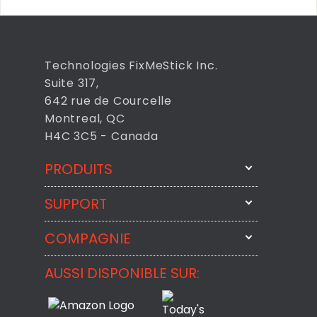
Technologies FixMeStick Inc.
Suite 317,
642 rue de Courcelle
Montreal, QC
H4C 3C5 - Canada
PRODUITS
SUPPORT
FixMeStick
StartMeStick
COMPAGNIE
Contactez-nous par courriel
BackMeUp
Support
AUSSI DISPONIBLE SUR:
À propos
CheckMeMessage
Contact