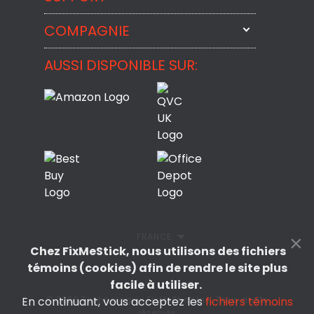
StartMeStick
COMPAGNIE
Contactez-nous par courriel
BackMeUp
Support
AUSSI DISPONIBLE SUR:
À propos
CheckMeMessage
Contact
Commentaires des Clients
Politique de confidentialité
Politique de remboursement
CLUF
FRANCE
×
Chez FixMeStick, nous utilisons des fichiers
témoins (cookies) afin de rendre le site plus
facile à utiliser.
© 2026 Technologies FixMeStick Inc. Tous droits
En continuant, vous acceptez les
fichiers témoins
réservés