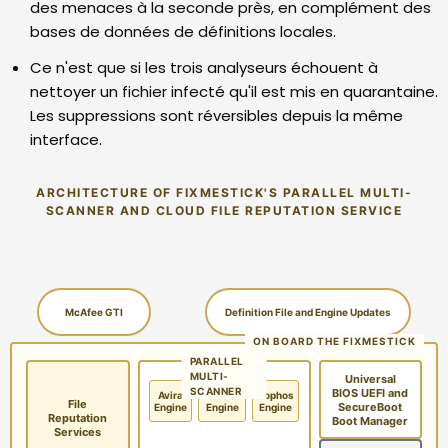
des menaces à la seconde près, en complément des
bases de données de définitions locales.
Ce n'est que si les trois analyseurs échouent à
nettoyer un fichier infecté qu'il est mis en quarantaine.
Les suppressions sont réversibles depuis la même
interface.
ARCHITECTURE OF FIXMESTICK'S PARALLEL MULTI-
SCANNER AND CLOUD FILE REPUTATION SERVICE
McAfee GTI
Definition File and Engine Updates
ON BOARD THE FIXMESTICK
PARALLEL
MULTI-
Universal
SCANNER
BIOS UEFI and
Avira
McAfee
Sophos
File
SecureBoot
Engine
Engine
Engine
Reputation
Boot Manager
Services