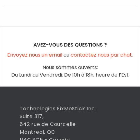
stores them on the FixMeStick.
Yes, but it won’t be able to fetch the latest malware
definition updates.
AVEZ-VOUS DES QUESTIONS ?
Envoyez nous un email
ou
contactez nous par chat.
Nous sommes ouverts:
Du Lundi au Vendredi: De 10h à 18h, heure de l’Est
Technologies FixMeStick Inc.
Suite 317,
642 rue de Courcelle
Montreal, QC
H4C 3C5 - Canada