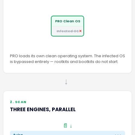
PRO Clean OS
Infected OS
PRO loads its own clean operating system. The infected OS
is bypassed entirely — rootkits and bootkits do not start.
→
2. SCAN
THREE ENGINES, PARALLEL
📄 ↓