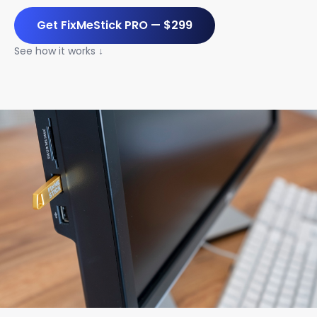
Get FixMeStick PRO — $299
See how it works ↓