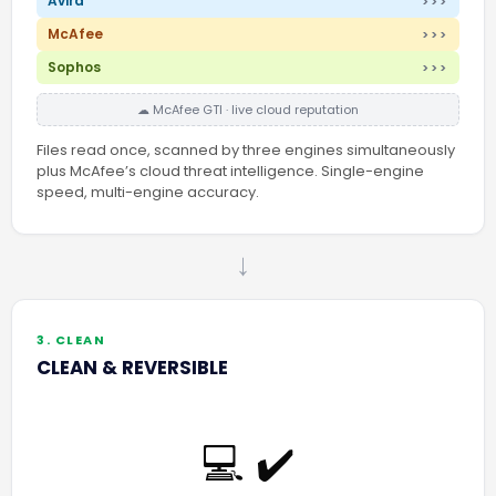
Avira
>>>
McAfee
>>>
Sophos
>>>
☁ McAfee GTI · live cloud reputation
Files read once, scanned by three engines simultaneously
plus McAfee’s cloud threat intelligence. Single-engine
speed, multi-engine accuracy.
→
3. CLEAN
CLEAN & REVERSIBLE
💻 ✔️