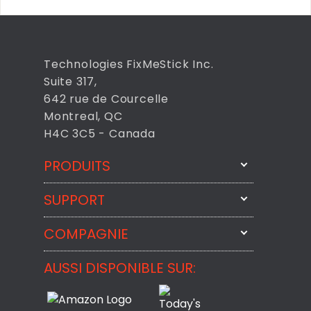
Technologies FixMeStick Inc.
Suite 317,
642 rue de Courcelle
Montreal, QC
H4C 3C5 - Canada
PRODUITS
SUPPORT
FixMeStick
StartMeStick
COMPAGNIE
Contactez-nous par courriel
BackMeUp
Support
AUSSI DISPONIBLE SUR:
À propos
CheckMeMessage
Contact