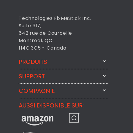
Technologies FixMeStick Inc.
Suite 317,
642 rue de Courcelle
Montreal, QC
H4C 3C5 - Canada
PRODUITS
SUPPORT
FixMeStick
StartMeStick
COMPAGNIE
Contactez-nous par courriel
BackMeUp
Support
AUSSI DISPONIBLE SUR:
À propos
CheckMeMessage
Contact
Commentaires des Clients