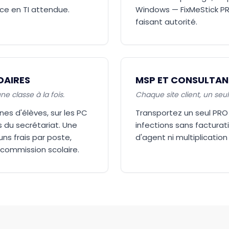
ce en TI attendue.
Windows — FixMeStick PR
faisant autorité.
DAIRES
MSP ET CONSULTANT
e classe à la fois.
Chaque site client, un seul 
es d'élèves, sur les PC
Transportez un seul PRO d
s du secrétariat. Une
infections sans facturati
ns frais par poste,
d'agent ni multiplication
 commission scolaire.