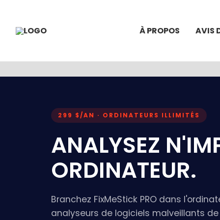
À PROPOS
AVIS 
299 $/AN · ORDINATEURS ILLIMITÉS
ANALYSEZ N'IM
ORDINATEUR.
Branchez FixMeStick PRO dans l'ordinate
analyseurs de logiciels malveillants de