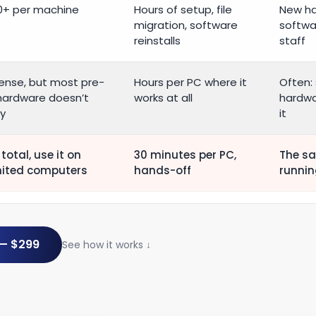
0+ per machine
Hours of setup, file
New h
migration, software
softwar
reinstalls
staff
cense, but most pre-
Hours per PC where it
Often:
hardware doesn’t
works at all
hardwar
fy
it
total, use it on
30 minutes per PC,
The sa
mited computers
hands-off
runnin
 — $299
See how it works ↓