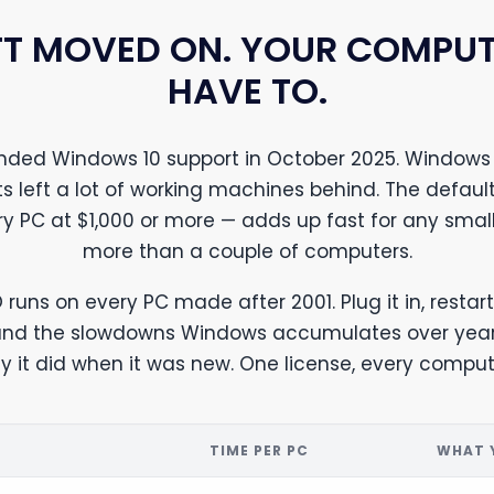
T MOVED ON. YOUR COMPUT
HAVE TO.
ended Windows 10 support in October 2025. Windows 
s left a lot of working machines behind. The defaul
ry PC at $1,000 or more — adds up fast for any small
more than a couple of computers.
 runs on every PC made after 2001. Plug it in, restart
 and the slowdowns Windows accumulates over year
 it did when it was new. One license, every compute
T
TIME PER PC
WHAT 