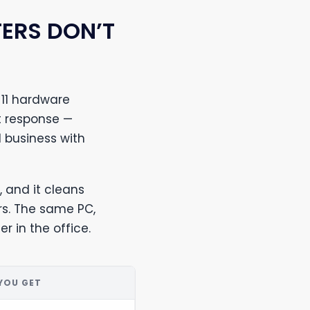
ERS DON’T
11 hardware
t response —
 business with
, and it cleans
s. The same PC,
r in the office.
YOU GET