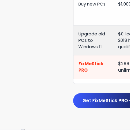
Buy new PCs
$1,00
Upgrade old
$0 li
PCs to
2018 
Windows 11
quali
FixMeStick
$299 
PRO
unli
Get FixMeStick PRO