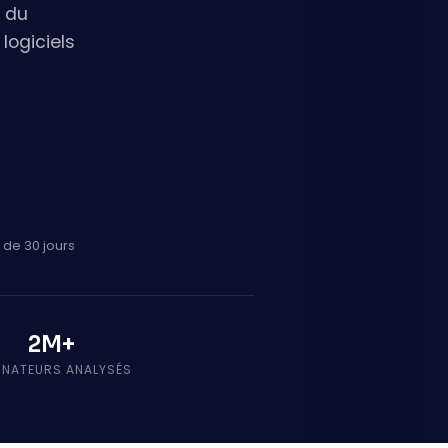
s du
logiciels
 de 30 jours
2M+
INATEURS ANALYSÉS