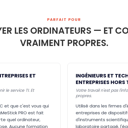
PARFAIT POUR
R LES ORDINATEURS — ET CO
VRAIMENT PROPRES.
NTREPRISES ET
INGÉNIEURS ET TECH
ENTREPRISES HORS 
 le service TI. Et
Votre travail n'est pas l'i
propres.
C et que c'est vous qui
Utilisé dans les firmes d'
ixMeStick PRO est fait
entreprises de dispositi
te quel ordinateur,
d'instruments scientifiq
hose. Aucune formation
laboratoire partagé, l'é