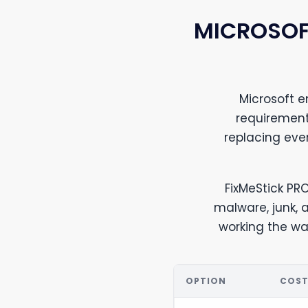
MICROSOF
Microsoft 
requirement
replacing eve
FixMeStick PRO
malware, junk,
working the way
OPTION
COS