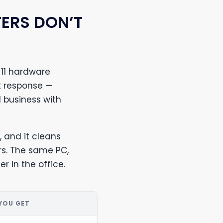
ERS DON’T
11 hardware
t response —
 business with
, and it cleans
s. The same PC,
r in the office.
YOU GET