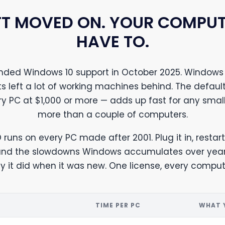
T MOVED ON. YOUR COMPUT
HAVE TO.
ended Windows 10 support in October 2025. Windows 
s left a lot of working machines behind. The defaul
ry PC at $1,000 or more — adds up fast for any small
more than a couple of computers.
 runs on every PC made after 2001. Plug it in, restart
 and the slowdowns Windows accumulates over year
 it did when it was new. One license, every compute
T
TIME PER PC
WHAT 