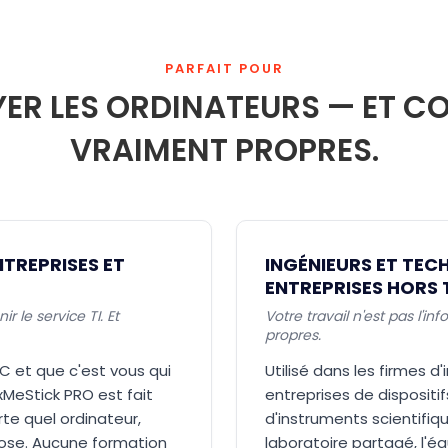
PARFAIT POUR
R LES ORDINATEURS — ET CO
VRAIMENT PROPRES.
NTREPRISES ET
INGÉNIEURS ET TECH
ENTREPRISES HORS 
 le service TI. Et
Votre travail n'est pas l'i
propres.
C et que c'est vous qui
Utilisé dans les firmes d'
ixMeStick PRO est fait
entreprises de dispositi
te quel ordinateur,
d'instruments scientifiq
hose. Aucune formation
laboratoire partagé, l'é