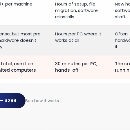
0+ per machine
Hours of setup, file
New h
migration, software
softwar
reinstalls
staff
cense, but most pre-
Hours per PC where it
Often:
hardware doesn’t
works at all
hardwar
fy
it
total, use it on
30 minutes per PC,
The sa
mited computers
hands-off
runnin
 — $299
See how it works ↓