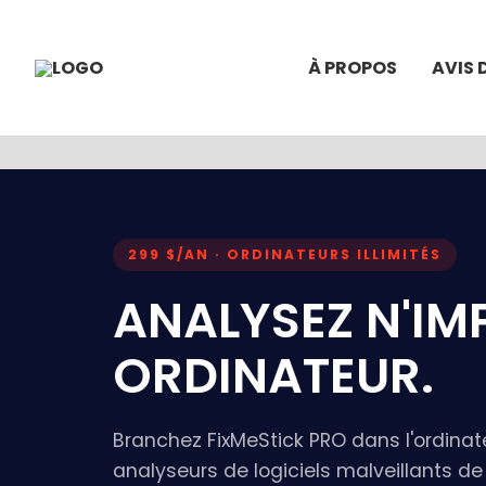
À PROPOS
AVIS 
299 $/AN · ORDINATEURS ILLIMITÉS
ANALYSEZ N'IM
ORDINATEUR.
Branchez FixMeStick PRO dans l'ordinate
analyseurs de logiciels malveillants de