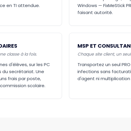
ce en TI attendue.
Windows — FixMeStick PR
faisant autorité.
DAIRES
MSP ET CONSULTANT
e classe à la fois.
Chaque site client, un seul 
es d'élèves, sur les PC
Transportez un seul PRO d
s du secrétariat. Une
infections sans facturati
ns frais par poste,
d'agent ni multiplication
 commission scolaire.