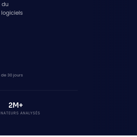
s du
logiciels
 de 30 jours
2M+
INATEURS ANALYSÉS