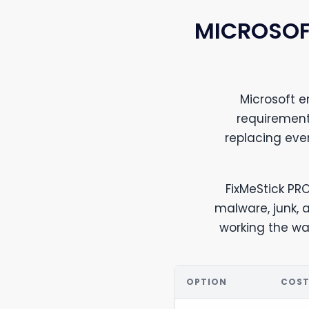
MICROSOF
Microsoft 
requirement
replacing eve
FixMeStick PRO
malware, junk,
working the way
OPTION
COS