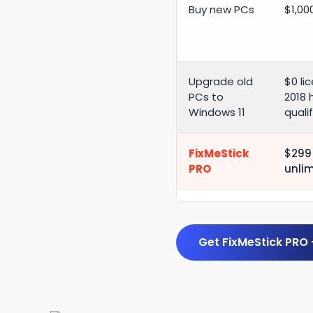
Buy new PCs
$1,00
Upgrade old
$0 li
PCs to
2018 
Windows 11
quali
FixMeStick
$299 
PRO
unli
Get FixMeStick PRO