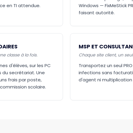
ce en TI attendue.
Windows — FixMeStick PR
faisant autorité.
DAIRES
MSP ET CONSULTANT
e classe à la fois.
Chaque site client, un seul 
es d'élèves, sur les PC
Transportez un seul PRO d
s du secrétariat. Une
infections sans facturati
ns frais par poste,
d'agent ni multiplication
 commission scolaire.