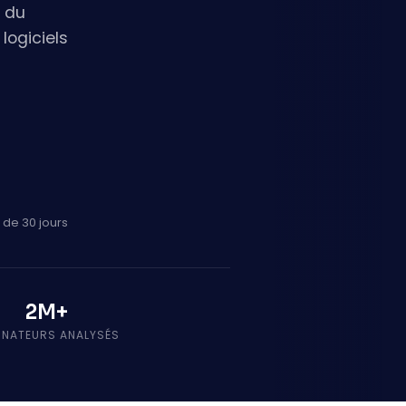
s du
logiciels
 de 30 jours
2M+
INATEURS ANALYSÉS