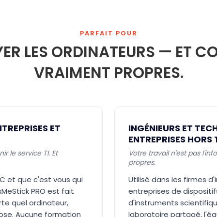
PARFAIT POUR
R LES ORDINATEURS — ET CO
VRAIMENT PROPRES.
NTREPRISES ET
INGÉNIEURS ET TECH
ENTREPRISES HORS 
 le service TI. Et
Votre travail n'est pas l'i
propres.
C et que c'est vous qui
Utilisé dans les firmes d'
ixMeStick PRO est fait
entreprises de dispositi
te quel ordinateur,
d'instruments scientifiq
hose. Aucune formation
laboratoire partagé, l'é