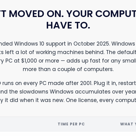
T MOVED ON. YOUR COMPUT
HAVE TO.
ended Windows 10 support in October 2025. Windows 
s left a lot of working machines behind. The defaul
ry PC at $1,000 or more — adds up fast for any small
more than a couple of computers.
 runs on every PC made after 2001. Plug it in, restart
 and the slowdowns Windows accumulates over year
 it did when it was new. One license, every compute
T
TIME PER PC
WHAT 