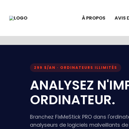
À PROPOS
AVIS 
299 $/AN · ORDINATEURS ILLIMITÉS
ANALYSEZ N'IM
ORDINATEUR.
Branchez FixMeStick PRO dans l'ordinate
analyseurs de logiciels malveillants de