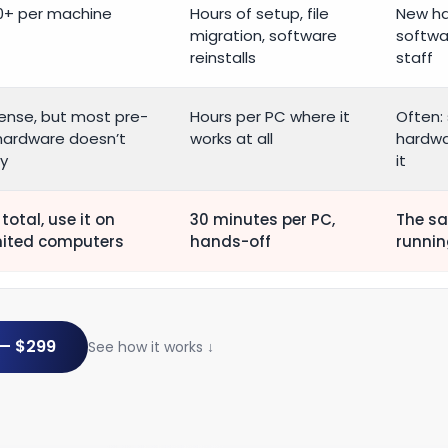
0+ per machine
Hours of setup, file
New h
migration, software
softwar
reinstalls
staff
cense, but most pre-
Hours per PC where it
Often:
hardware doesn’t
works at all
hardwar
fy
it
total, use it on
30 minutes per PC,
The sa
mited computers
hands-off
runnin
 — $299
See how it works ↓