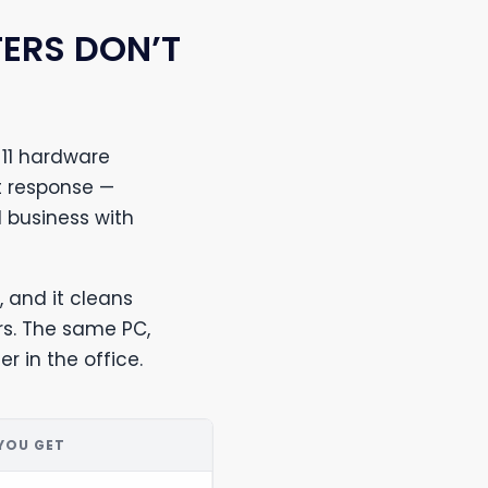
ERS DON’T
11 hardware
t response —
 business with
, and it cleans
s. The same PC,
r in the office.
YOU GET