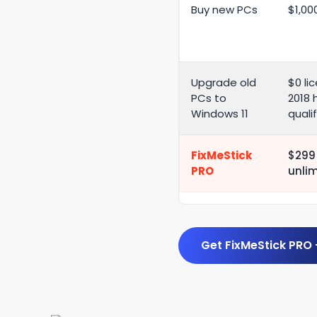
Buy new PCs
$1,00
Upgrade old
$0 li
PCs to
2018 
Windows 11
quali
FixMeStick
$299 
PRO
unli
Get FixMeStick PRO