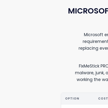
MICROSOF
Microsoft 
requirement
replacing eve
FixMeStick PRO
malware, junk,
working the way
OPTION
COS