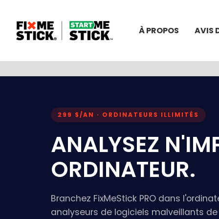
À PROPOS
AVIS 
299 $/AN · ORDINATEURS ILLIMITÉS
ANALYSEZ N'IM
ORDINATEUR.
Branchez FixMeStick PRO dans l'ordinate
analyseurs de logiciels malveillants de