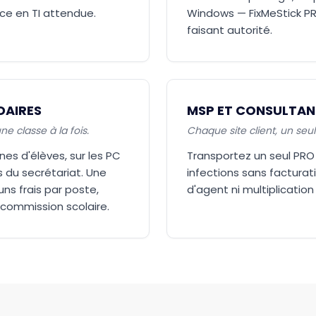
ce en TI attendue.
Windows — FixMeStick PR
faisant autorité.
DAIRES
MSP ET CONSULTANT
e classe à la fois.
Chaque site client, un seul 
es d'élèves, sur les PC
Transportez un seul PRO d
s du secrétariat. Une
infections sans facturati
ns frais par poste,
d'agent ni multiplication
 commission scolaire.