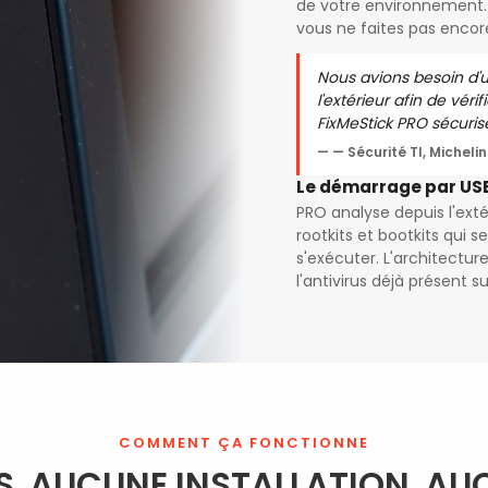
de votre environnement. 
vous ne faites pas encor
Nous avions besoin d'u
l'extérieur afin de vérif
FixMeStick PRO sécurise
— Sécurité TI, Michelin
Le démarrage par USB 
PRO analyse depuis l'exté
rootkits et bootkits qui s
s'exécuter. L'architectu
l'antivirus déjà présent s
COMMENT ÇA FONCTIONNE
S. AUCUNE INSTALLATION. AU