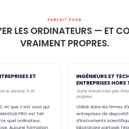
PARFAIT POUR
R LES ORDINATEURS — ET CO
VRAIMENT PROPRES.
NTREPRISES ET
INGÉNIEURS ET TECH
ENTREPRISES HORS 
 le service TI. Et
Votre travail n'est pas l'i
propres.
C et que c'est vous qui
Utilisé dans les firmes d'
ixMeStick PRO est fait
entreprises de dispositi
te quel ordinateur,
d'instruments scientifiq
hose. Aucune formation
laboratoire partagé, l'é