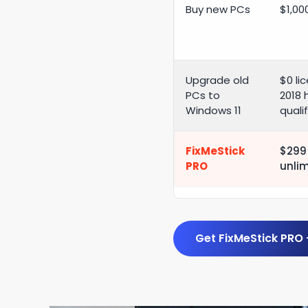
Buy new PCs
$1,00
Upgrade old
$0 li
PCs to
2018 
Windows 11
quali
FixMeStick
$299 
PRO
unli
Get FixMeStick PRO