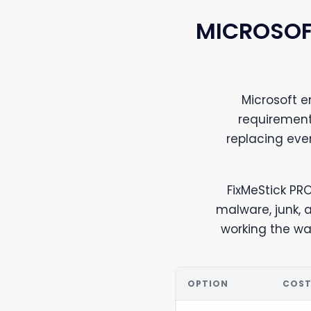
MICROSOF
Microsoft 
requirement
replacing eve
FixMeStick PRO
malware, junk,
working the way
OPTION
COS