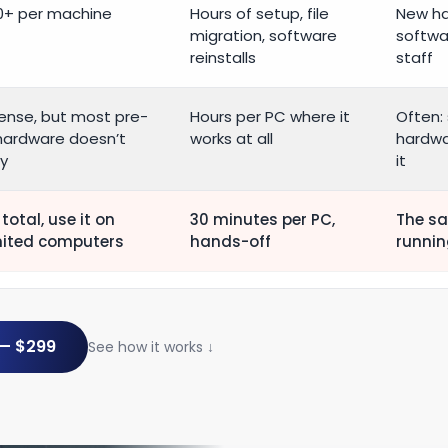
0+ per machine
Hours of setup, file
New h
migration, software
softwar
reinstalls
staff
cense, but most pre-
Hours per PC where it
Often:
hardware doesn’t
works at all
hardwar
fy
it
total, use it on
30 minutes per PC,
The sa
mited computers
hands-off
runnin
 — $299
See how it works ↓