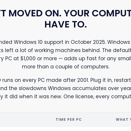
T MOVED ON. YOUR COMPUT
HAVE TO.
ended Windows 10 support in October 2025. Windows 
s left a lot of working machines behind. The defaul
ry PC at $1,000 or more — adds up fast for any small
more than a couple of computers.
 runs on every PC made after 2001. Plug it in, restart
 and the slowdowns Windows accumulates over year
 it did when it was new. One license, every compute
T
TIME PER PC
WHAT 