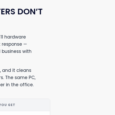
ERS DON’T
11 hardware
t response —
 business with
, and it cleans
s. The same PC,
r in the office.
YOU GET