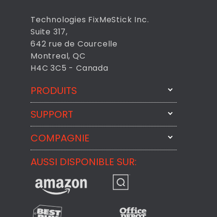
Technologies FixMeStick Inc.
Suite 317,
642 rue de Courcelle
Montreal, QC
H4C 3C5 - Canada
PRODUITS
SUPPORT
FixMeStick
StartMeStick
COMPAGNIE
Contactez-nous par courriel
BackMeUp
Support
AUSSI DISPONIBLE SUR:
À propos
CheckMeMessage
Contact
Commentaires des Clients