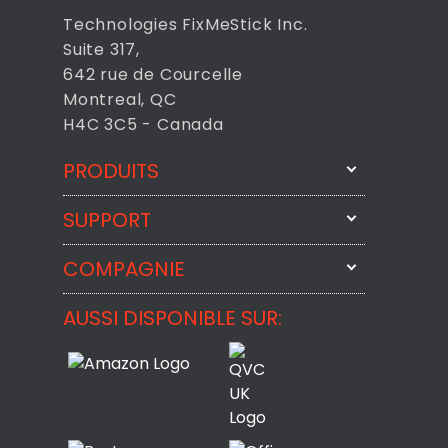
Technologies FixMeStick Inc.
Suite 317,
642 rue de Courcelle
Montreal, QC
H4C 3C5 - Canada
PRODUITS
SUPPORT
FixMeStick
StartMeStick
COMPAGNIE
Contactez-nous par courriel
BackMeUp
Support
AUSSI DISPONIBLE SUR:
À propos
CheckMeMessage
Contact
Commentaires des Clients