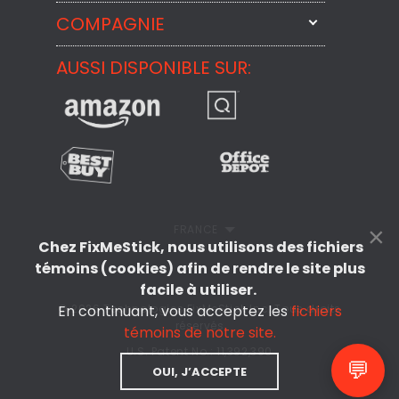
StartMeStick
COMPAGNIE
Contactez-nous par courriel
BackMeUp
Support
AUSSI DISPONIBLE SUR:
À propos
CheckMeMessage
Contact
Commentaires des Clients
Politique de confidentialité
Politique de remboursement
×
FRANCE
Chez FixMeStick, nous utilisons des fichiers
CLUF
témoins (cookies) afin de rendre le site plus
facile à utiliser.
En continuant, vous acceptez les
fichiers
© 2026 Technologies FixMeStick Inc. Tous droits
réservés
témoins de notre site.
U.S. Patent No.: 11,392,390
💬
OUI, J’ACCEPTE