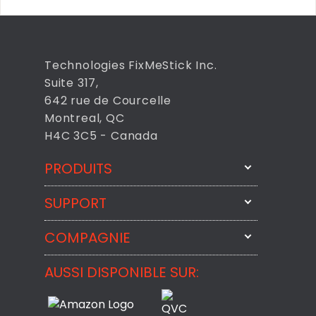
Technologies FixMeStick Inc.
Suite 317,
642 rue de Courcelle
Montreal, QC
H4C 3C5 - Canada
PRODUITS
SUPPORT
FixMeStick
StartMeStick
COMPAGNIE
Contactez-nous par courriel
BackMeUp
Support
AUSSI DISPONIBLE SUR:
À propos
CheckMeMessage
Contact