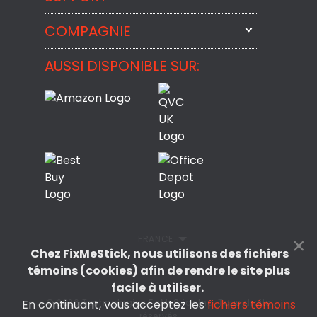
StartMeStick
COMPAGNIE
Contactez-nous par courriel
BackMeUp
Support
AUSSI DISPONIBLE SUR:
À propos
CheckMeMessage
Contact
Commentaires des Clients
Politique de confidentialité
Politique de remboursement
CLUF
FRANCE
×
Chez FixMeStick, nous utilisons des fichiers
témoins (cookies) afin de rendre le site plus
facile à utiliser.
© 2026 Technologies FixMeStick Inc. Tous droits
En continuant, vous acceptez les
fichiers témoins
réservés