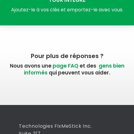
Ajoutez-le à vos clés et emportez-le avec vous.
Pour plus de réponses ?
Nous avons une
page FAQ
et des
gens bien
informés
qui peuvent vous aider.
Technologies FixMeStick Inc.
Suite 317,