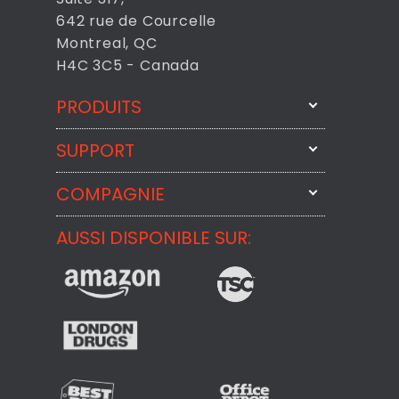
642 rue de Courcelle
Montreal, QC
H4C 3C5 - Canada
PRODUITS
SUPPORT
FixMeStick
StartMeStick
COMPAGNIE
Contactez-nous par courriel
BackMeUp
Support
AUSSI DISPONIBLE SUR:
À propos
CheckMeMessage
Contact
Commentaires des Clients
Politique de confidentialité
Politique de remboursement