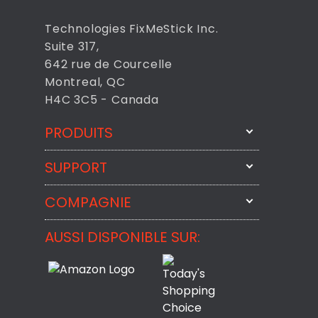
Technologies FixMeStick Inc.
Suite 317,
642 rue de Courcelle
Montreal, QC
H4C 3C5 - Canada
PRODUITS
SUPPORT
FixMeStick
StartMeStick
COMPAGNIE
Contactez-nous par courriel
BackMeUp
Support
AUSSI DISPONIBLE SUR:
À propos
CheckMeMessage
Contact
Commentaires des Clients