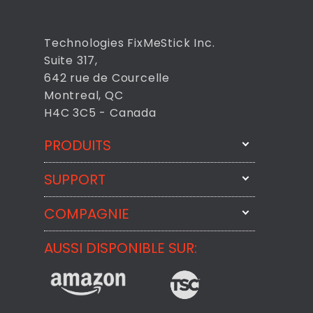
Technologies FixMeStick Inc.
Suite 317,
642 rue de Courcelle
Montreal, QC
H4C 3C5 - Canada
PRODUITS
SUPPORT
FixMeStick
StartMeStick
COMPAGNIE
Contactez-nous par courriel
BackMeUp
Support
AUSSI DISPONIBLE SUR:
À propos
CheckMeMessage
Contact
Commentaires des Clients