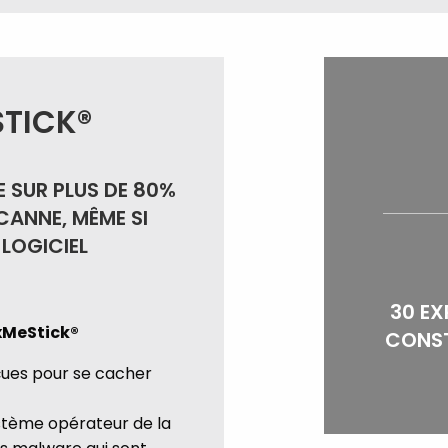
STICK®
 SUR PLUS DE 80%
CANNE, MÊME SI
 LOGICIEL
30 EX
ixMeStick®
CONST
ues pour se cacher
stème opérateur de la