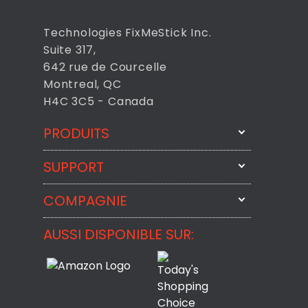
Technologies FixMeStick Inc.
Suite 317,
642 rue de Courcelle
Montreal, QC
H4C 3C5 - Canada
PRODUITS
SUPPORT
FixMeStick
StartMeStick
COMPAGNIE
Contactez-nous par courriel
BackMeUp
Support
AUSSI DISPONIBLE SUR:
À propos
CheckMeMessage
Contact
Commentaires des Clients