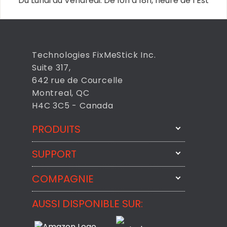
Du Lundi au Vendredi: De 10h à 18h, heure de l’Est
Technologies FixMeStick Inc.
Suite 317,
642 rue de Courcelle
Montreal, QC
H4C 3C5 - Canada
PRODUITS
SUPPORT
FixMeStick
StartMeStick
COMPAGNIE
Contactez-nous par courriel
BackMeUp
Support
AUSSI DISPONIBLE SUR:
À propos
CheckMeMessage
Contact