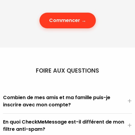
Commencer →
FOIRE AUX QUESTIONS
Combien de mes amis et ma famille puis-je
+
inscrire avec mon compte?
Nous offrons différentes tailles de compte et il est facile
En quoi CheckMeMessage est-il différent de mon
d'ajouter ou de retirer des personnes selon vos besoins.
+
filtre anti-spam?